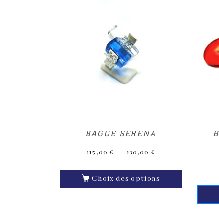
BAGUE SERENA
B
115,00
€
–
130,00
€
Choix des options