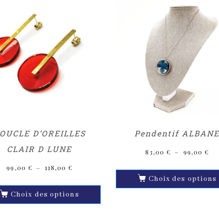
OUCLE D’OREILLES
Pendentif ALBAN
CLAIR D LUNE
83,00
€
–
99,00
€
99,00
€
–
118,00
€
Choix des options
Choix des options