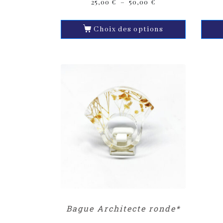
25,00
€
–
50,00
€
Choix des options
Bague Architecte ronde*