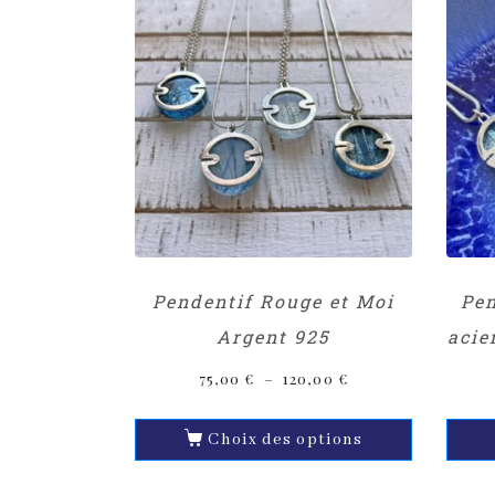
Pendentif Rouge et Moi
Pen
Argent 925
acie
75,00
€
–
120,00
€
Choix des options