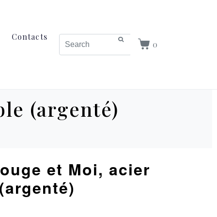
Contacts
0
ble (argenté)
ouge et Moi, acier
(argenté)