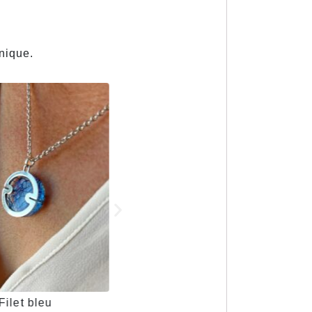
nique.
Filet bleu
Fil bleu / chaîne serpentine l