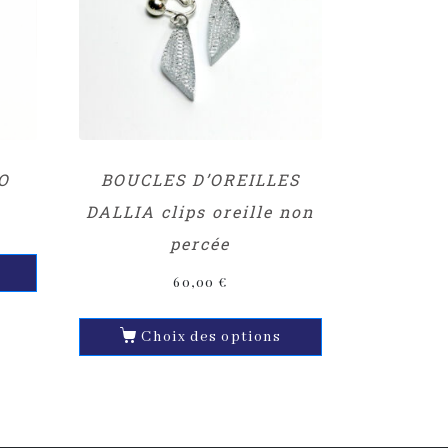
O
BOUCLES D’OREILLES
DALLIA clips oreille non
percée
60,00
€
Choix des options