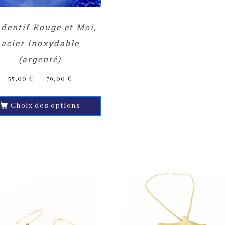
dentif Rouge et Moi,
acier inoxydable
(argenté)
55,00
€
–
79,00
€
Choix des options