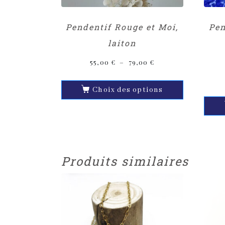
Pendentif Rouge et Moi,
Pen
laiton
55,00
€
–
79,00
€
Choix des options
Produits similaires