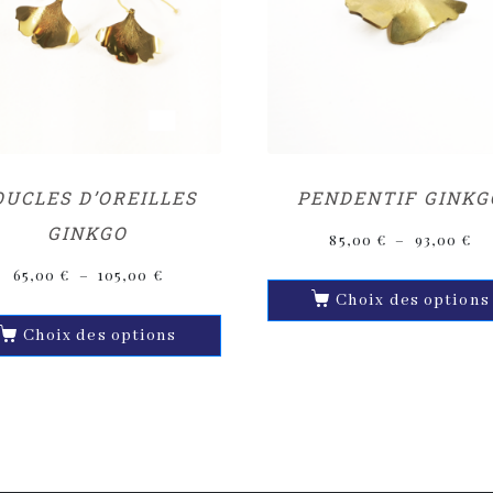
OUCLES D’OREILLES
PENDENTIF GINKG
GINKGO
85,00
€
–
93,00
€
65,00
€
–
105,00
€
Choix des options
Choix des options