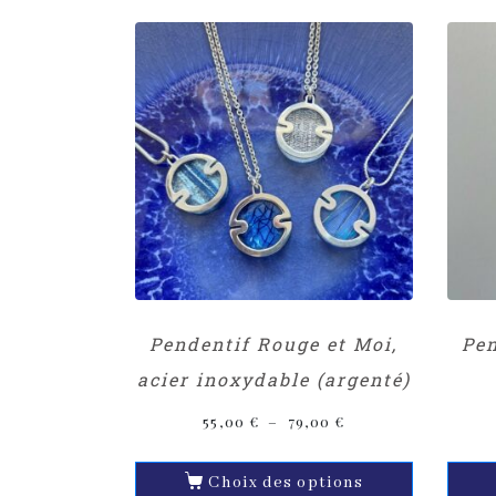
Pendentif Rouge et Moi,
Pen
acier inoxydable (argenté)
55,00
€
–
79,00
€
Choix des options