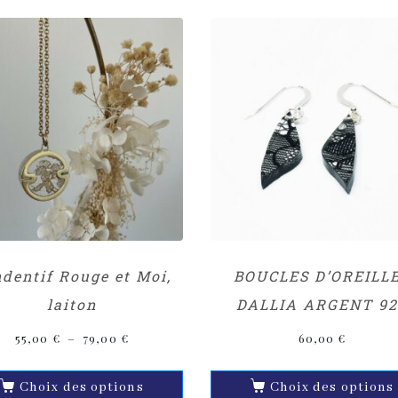
dentif Rouge et Moi,
BOUCLES D’OREILL
laiton
DALLIA ARGENT 92
55,00
€
–
79,00
€
60,00
€
Choix des options
Choix des options