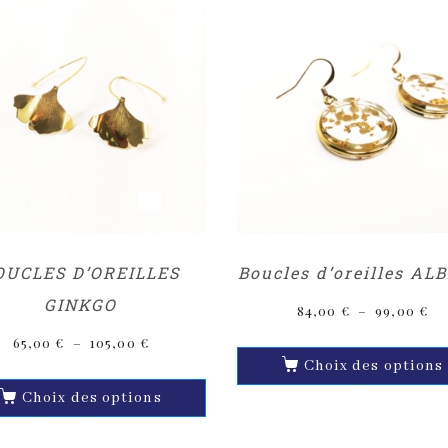
OUCLES D’OREILLES
Boucles d’oreilles AL
GINKGO
84,00
€
–
99,00
€
65,00
€
–
105,00
€
Choix des options
Choix des options