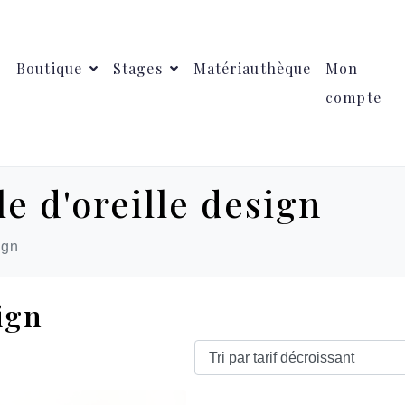
Boutique
Stages
Matériauthèque
Mon
compte
e d'oreille design
ign
ign